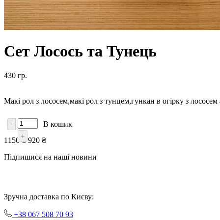
Сет Лосось та Тунець
430 гр.
Макі рол з лососем,макі рол з тунцем,гункан в огірку з лососем 
В кошик
-
+
1150 ₴
920 ₴
Підпишися на наші новини
Зручна доставка по Києву:
+38 067 508 70 93