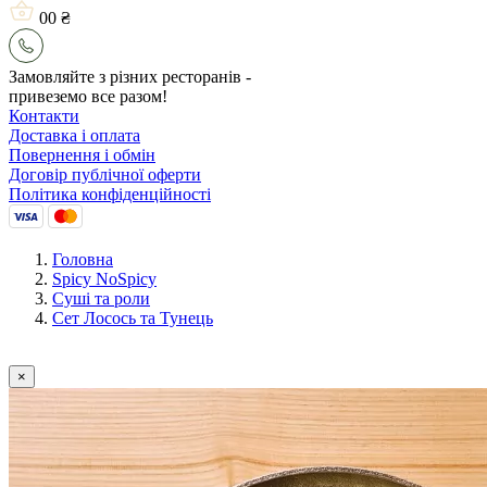
0
0 ₴
Замовляйте з різних ресторанів -
привеземо все разом!
Контакти
Доставка і оплата
Повернення і обмін
Договір публічної оферти
Політика конфіденційності
Головна
Spicy NoSpicy
Сушi та роли
Сет Лосось та Тунець
×