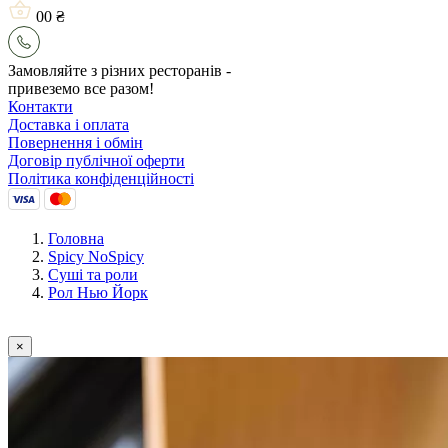
0
0 ₴
Замовляйте з різних ресторанів -
привеземо все разом!
Контакти
Доставка і оплата
Повернення і обмін
Договір публічної оферти
Політика конфіденційності
Головна
Spicy NoSpicy
Сушi та роли
Рол Нью Йорк
×