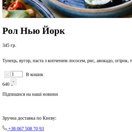
Рол Нью Йорк
345 гр.
Тунець, вугор, паста з копченим лососем, рис, авокадо, огірок, то
В кошик
-
+
640 ₴
Підпишися на наші новини
Зручна доставка по Києву:
+38 067 508 70 93