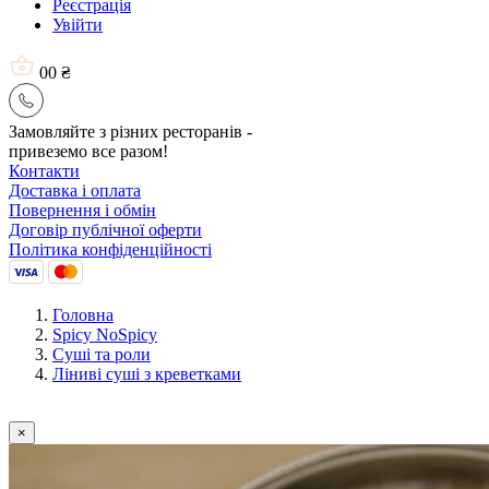
Реєстрація
Увійти
0
0 ₴
Замовляйте з різних ресторанів -
привеземо все разом!
Контакти
Доставка і оплата
Повернення і обмін
Договір публічної оферти
Політика конфіденційності
Головна
Spicy NoSpicy
Сушi та роли
Ліниві суші з креветками
×