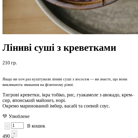
Ліниві суші з креветками
210 гр.
Якщо ви хоч раз куштували ліниві суші з лососем — ви знаєте, що вони
викликають звикання на фізичному рівні.
Тигрові креветки, ікра тобіко, рис, гуакамоле з авокадо, крем-
сир, японський майонез, норі.
Окремо маринований імбир, васабі та соевий соус.
💚 Улюблене
В кошик
-
+
490 ₴