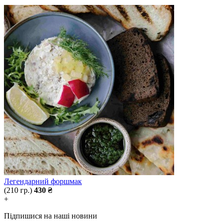
Легендарний форшмак
(210 гр.)
430 ₴
+
Підпишися на наші новини