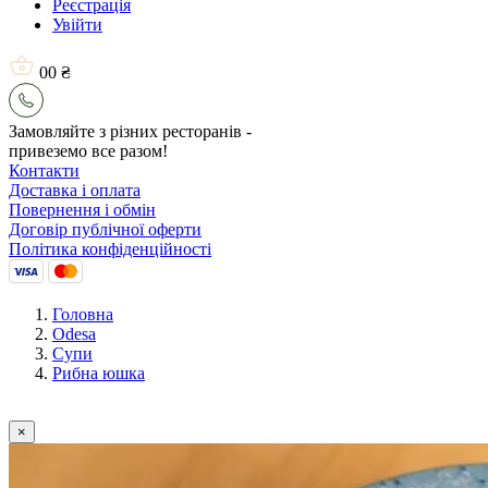
Реєстрація
Увійти
0
0 ₴
Замовляйте з різних ресторанів -
привеземо все разом!
Контакти
Доставка і оплата
Повернення і обмін
Договір публічної оферти
Політика конфіденційності
Головна
Odesa
Супи
Рибна юшка
×